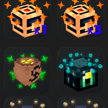
Архонт + 200.000 КН
Д.Админ + 500.000 КН [30 Дней]
от 1 249 ₽
от 2 379 ₽
Донат Кейс x1
Донат Кейс x3
99 ₽
279 ₽
Коин Кейс
Титульный Кейс